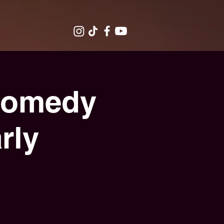
Comedy
rly