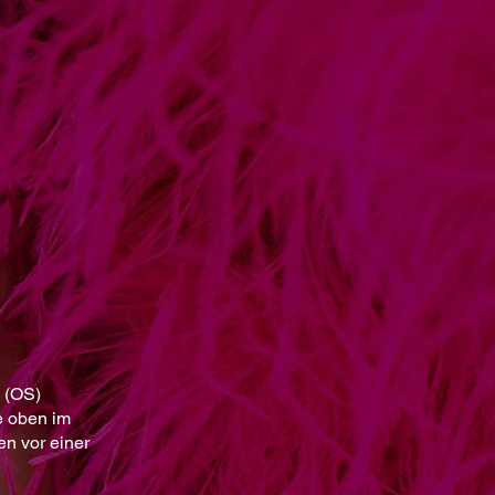
g (OS)
e oben im
en vor einer