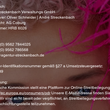
rch:
treckenbach Verwaltungs GmbH
rer: Oliver Schneider | André Streckenbach
cht: AG Coburg
mmer: HRB 6026
 (0) 9562 7844025
 (0) 9562 786568
@agentur-streckenbach.de
r-Identifikationsnummer gemäß §27 a Umsatzsteuergesetz:
39
tung:
che Kommission stellt eine Plattform zur Online-Streitbeilegun
://ec.europa.eu/consumers/odr
Unsere E-Mail-Adresse finden Si
r sind nicht bereit oder verpflichtet, an Streitbeilegungsverfahr
chlichtungsstelle teilzunehmen.