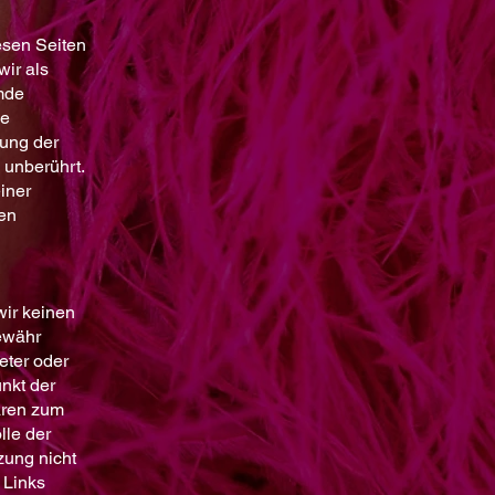
esen Seiten
ir als
emde
ne
rung der
 unberührt.
iner
en
wir keinen
Gewähr
eter oder
unkt der
aren zum
lle der
zung nicht
 Links