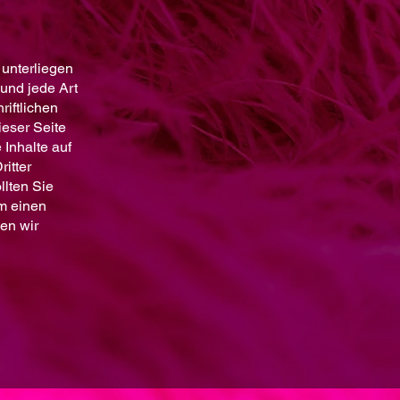
 unterliegen
 und jede Art
iftlichen
ieser Seite
 Inhalte auf
itter
llten Sie
um einen
en wir