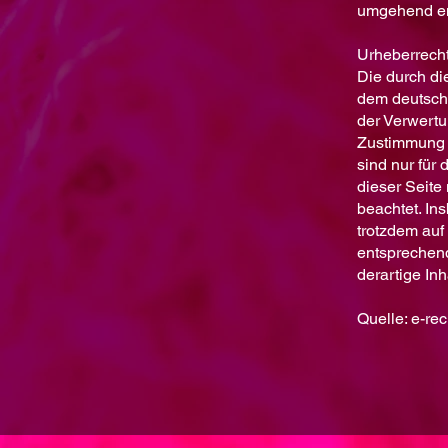
umgehend en
Urheberrecht
Die durch di
dem deutsche
der Verwertu
Zustimmung d
sind nur für 
dieser Seite 
beachtet. In
trotzdem auf
entsprechen
derartige In
Quelle: e-re