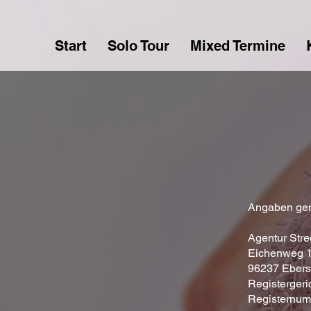
Start
Solo Tour
Mixed Termine
Angaben ge
Agentur Str
Eichenweg 
96237 Ebers
Registergeri
Registernu