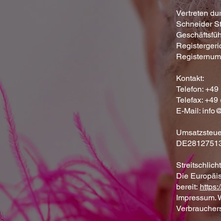
Vertreten du
Schneider S
Geschäftsfüh
Registergeri
Registernu
Kontakt:
Telefon: +49
Telefax: +49
E-Mail: info
Umsatzsteue
DE2812751
Streitschlich
Die Europäis
bereit:
https
Impressum. Wi
Verbrauchers