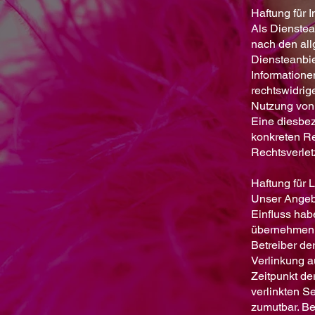
Haftung für I
Als Dienstea
nach den all
Diensteanbie
Informatione
rechtswidrig
Nutzung von 
Eine diesbez
konkreten R
Rechtsverlet
Haftung für L
Unser Angebo
Einfluss hab
übernehmen. F
Betreiber de
Verlinkung a
Zeitpunkt de
verlinkten S
zumutbar. Be