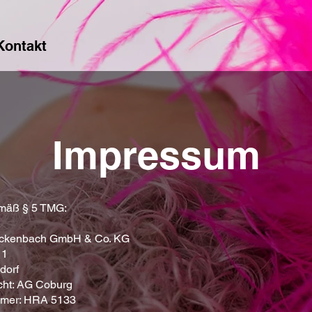
Kontakt
Impressum
mäß § 5 TMG:
eckenbach GmbH & Co. KG
11
dorf
cht: AG Coburg
mmer: HRA 5133