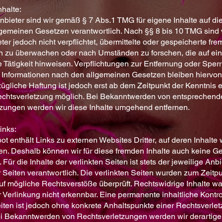
nhalte:
nbieter sind wir gemäß § 7 Abs.1 TMG für eigene Inhalte auf di
gemeinen Gesetzen verantwortlich. Nach §§ 8 bis 10 TMG sind w
ter jedoch nicht verpflichtet, übermittelte oder gespeicherte fr
n zu überwachen oder nach Umständen zu forschen, die auf ei
e Tätigkeit hinweisen. Verpflichtungen zur Entfernung oder Sper
Informationen nach den allgemeinen Gesetzen bleiben hiervon
ügliche Haftung ist jedoch erst ab dem Zeitpunkt der Kenntnis e
echtsverletzung möglich. Bei Bekanntwerden von entsprechend
zungen werden wir diese Inhalte umgehend entfernen.
inks:
t enthält Links zu externen Websites Dritter, auf deren Inhalte 
en. Deshalb können wir für diese fremden Inhalte auch keine 
ür die Inhalte der verlinkten Seiten ist stets der jeweilige Anbi
r Seiten verantwortlich. Die verlinkten Seiten wurden zum Zeitp
uf mögliche Rechtsverstöße überprüft. Rechtswidrige Inhalte w
r Verlinkung nicht erkennbar. Eine permanente inhaltliche Kontro
eiten ist jedoch ohne konkrete Anhaltspunkte einer Rechtsverlet
i Bekanntwerden von Rechtsverletzungen werden wir derartige