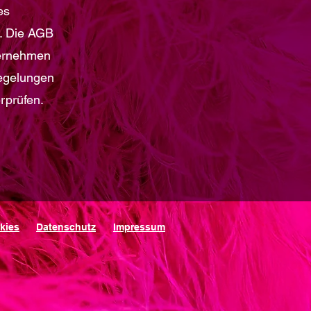
es
. Die AGB
ternehmen
Regelungen
rprüfen.
kies
Datenschutz
Impressum