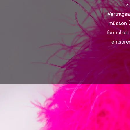
z
Vertragsa
müssen Ü
formulier
entspre